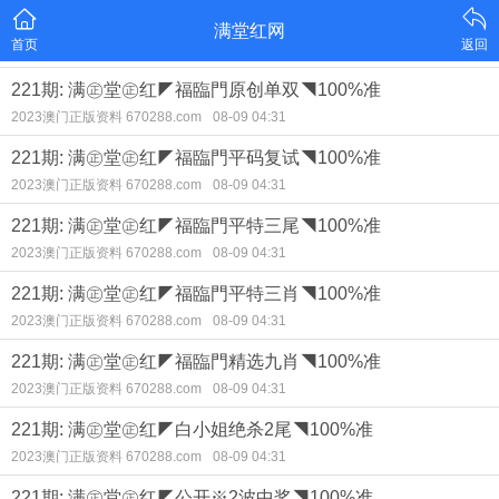
满堂红网
首页
返回
221期: 满㊣堂㊣红◤福臨門原创单双◥100%准
2023澳门正版资料 670288.com
08-09 04:31
221期: 满㊣堂㊣红◤福臨門平码复试◥100%准
2023澳门正版资料 670288.com
08-09 04:31
221期: 满㊣堂㊣红◤福臨門平特三尾◥100%准
2023澳门正版资料 670288.com
08-09 04:31
221期: 满㊣堂㊣红◤福臨門平特三肖◥100%准
2023澳门正版资料 670288.com
08-09 04:31
221期: 满㊣堂㊣红◤福臨門精选九肖◥100%准
2023澳门正版资料 670288.com
08-09 04:31
221期: 满㊣堂㊣红◤白小姐绝杀2尾◥100%准
2023澳门正版资料 670288.com
08-09 04:31
221期: 满㊣堂㊣红◤公开※2波中奖◥100%准