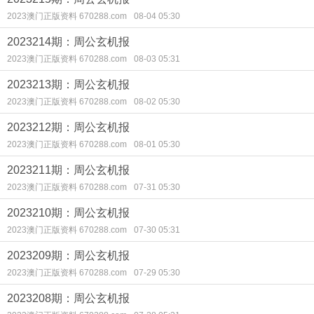
2023澳门正版资料 670288.com
08-04 05:30
2023214期：周公玄机报
2023澳门正版资料 670288.com
08-03 05:31
2023213期：周公玄机报
2023澳门正版资料 670288.com
08-02 05:30
2023212期：周公玄机报
2023澳门正版资料 670288.com
08-01 05:30
2023211期：周公玄机报
2023澳门正版资料 670288.com
07-31 05:30
2023210期：周公玄机报
2023澳门正版资料 670288.com
07-30 05:31
2023209期：周公玄机报
2023澳门正版资料 670288.com
07-29 05:30
2023208期：周公玄机报