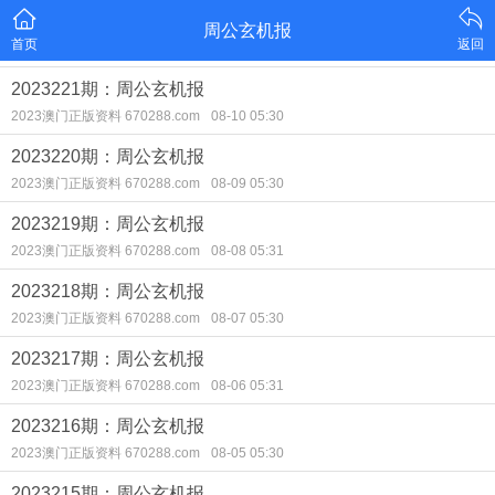
周公玄机报
首页
返回
2023221期：周公玄机报
2023澳门正版资料 670288.com
08-10 05:30
2023220期：周公玄机报
2023澳门正版资料 670288.com
08-09 05:30
2023219期：周公玄机报
2023澳门正版资料 670288.com
08-08 05:31
2023218期：周公玄机报
2023澳门正版资料 670288.com
08-07 05:30
2023217期：周公玄机报
2023澳门正版资料 670288.com
08-06 05:31
2023216期：周公玄机报
2023澳门正版资料 670288.com
08-05 05:30
2023215期：周公玄机报