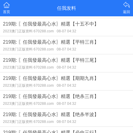
任我发料
首页
返回
219期: 〖任我發最高心水〗精選【十五不中】
2023澳门正版资料 670288.com
08-07 04:32
219期: 〖任我發最高心水〗精選【平特三肖】
2023澳门正版资料 670288.com
08-07 04:32
219期: 〖任我發最高心水〗精選【平特三尾】
2023澳门正版资料 670288.com
08-07 04:32
219期: 〖任我發最高心水〗精選【期期九肖】
2023澳门正版资料 670288.com
08-07 04:32
219期: 〖任我發最高心水〗精選【绝杀三肖】
2023澳门正版资料 670288.com
08-07 04:32
219期: 〖任我發最高心水〗精選【绝杀半波】
2023澳门正版资料 670288.com
08-07 04:32
219期: 〖任我發最高心水〗精選【必中三行】