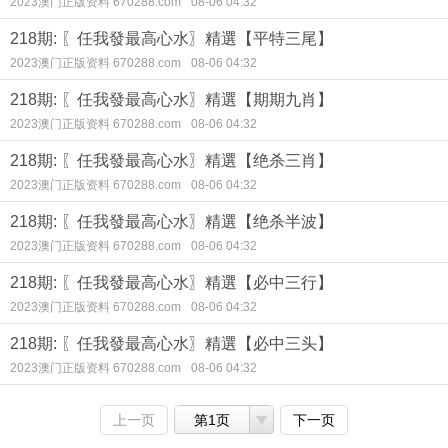
2023澳门正版资料 670288.com
08-06 04:32
218期: 〖任我發最高心水〗精選【平特三尾】
2023澳门正版资料 670288.com
08-06 04:32
218期: 〖任我發最高心水〗精選【期期九肖】
2023澳门正版资料 670288.com
08-06 04:32
218期: 〖任我發最高心水〗精選【绝杀三肖】
2023澳门正版资料 670288.com
08-06 04:32
218期: 〖任我發最高心水〗精選【绝杀半波】
2023澳门正版资料 670288.com
08-06 04:32
218期: 〖任我發最高心水〗精選【必中三行】
2023澳门正版资料 670288.com
08-06 04:32
218期: 〖任我發最高心水〗精選【必中三头】
2023澳门正版资料 670288.com
08-06 04:32
上一页
第1页
下一页